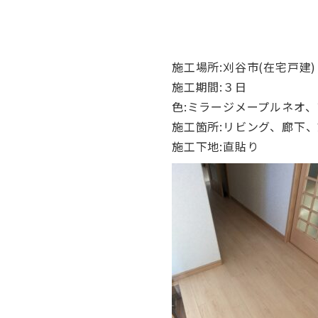
施工場所:刈谷市(在宅戸建)
施工期間:３日
色:ミラージメープルネオ
施工箇所:リビング、廊下
施工下地:直貼り