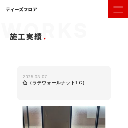
名古屋
の
フローリング
ならティーズフロア
ティーズフロア
施工実績
2025.03.07
色（ラテウォールナットLG）